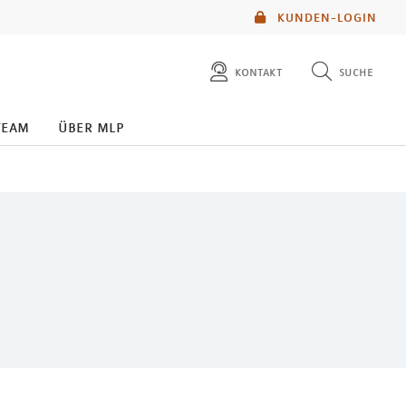
KUNDEN-LOGIN
kontakt
suche
diese website durchsuchen
team
über mlp
mlp berater finden