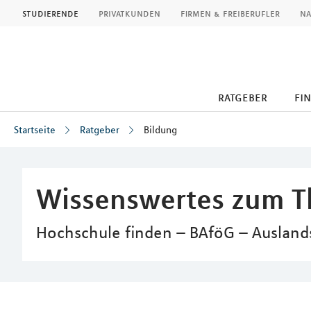
MLP
studierende
privatkunden
firmen & freiberufler
na
ratgeber
fi
Startseite
Ratgeber
Bildung
Inhalt
Wissenswertes zum T
Hochschule finden – BAföG – Ausland