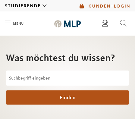
MLP
studierende
kunden-login
menü
Inhalt
diese website durchsuchen
mlp berater finden
Was möchtest du wissen?
Finden