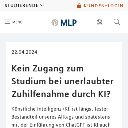
MLP
studierende
kunden-login
menü
Inhalt
diese website durchsuchen
mlp berater finden
22.04.2024
Kein Zugang zum
Studium bei unerlaubter
Zuhilfenahme durch KI?
Künstliche Intelligenz (KI) ist längst fester
Bestandteil unseres Alltags und spätestens
mit der Einführung von ChatGPT ist KI auch