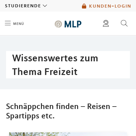
MLP
studierende
kunden-login
menü
Inhalt
diese website durchsuchen
mlp berater finden
Wissenswertes zum
Thema Freizeit
Schnäppchen finden – Reisen –
Spartipps etc.