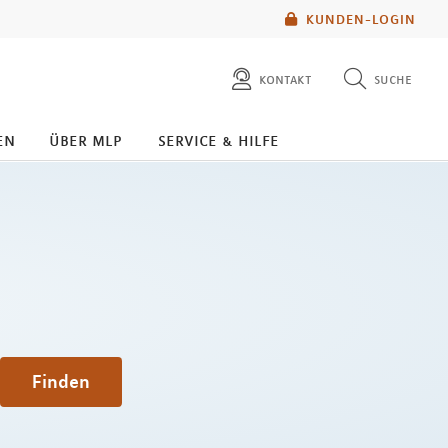
KUNDEN-LOGIN
kontakt
suche
diese website durchsuchen
en
über mlp
service & hilfe
mlp berater finden
Finden