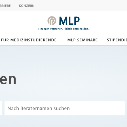
rriere
konzern
für medizinstudierende
mlp seminare
stipendi
den