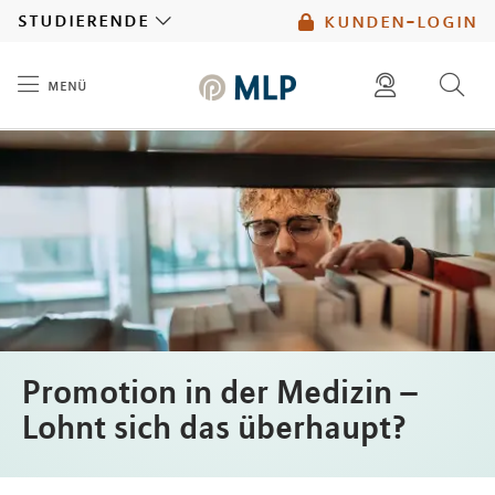
MLP
studierende
kunden-login
menü
Inhalt
diese website durchsuchen
mlp berater finden
Promotion in der Medizin –
Lohnt sich das überhaupt?