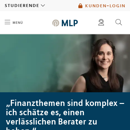
MLP
studierende
kunden-login
menü
Inhalt
diese website durchsuchen
mlp berater finden
„Finanzthemen sind komplex –
ich schätze es, einen
verlässlichen Berater zu