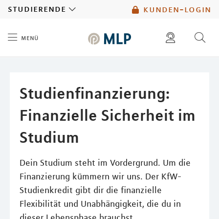
MLP
studierende
kunden-login
menü
Inhalt
diese website durchsuchen
mlp berater finden
Studienfinanzierung:
Finanzielle Sicherheit im
Studium
Dein Studium steht im Vordergrund. Um die
Finanzierung kümmern wir uns. Der KfW-
Studienkredit gibt dir die finanzielle
Flexibilität und Unabhängigkeit, die du in
dieser Lebensphase brauchst.