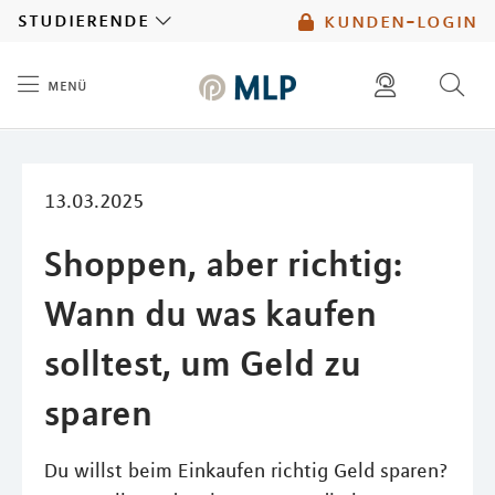
MLP
studierende
kunden-login
menü
Inhalt
diese website durchsuchen
mlp berater finden
13.03.2025
Shoppen, aber richtig:
Wann du was kaufen
solltest, um Geld zu
sparen
Du willst beim Einkaufen richtig Geld sparen?