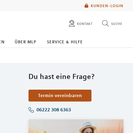
KUNDEN-LOGIN
kontakt
suche
diese website durchsuchen
en
über mlp
service & hilfe
mlp berater finden
Du hast eine Frage?
Termin vereinbaren
06222 308 6363