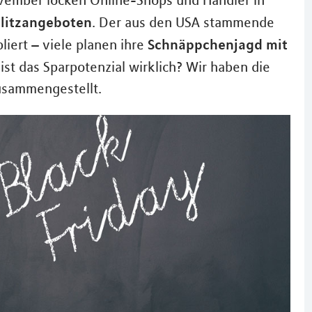
November locken Online-Shops und Händler in
Blitzangeboten
. Der aus den USA stammende
Schnäppchenjagd mit
liert – viele planen ihre
ist das Sparpotenzial wirklich? Wir haben die
zusammengestellt.