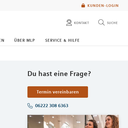
KUNDEN-LOGIN
kontakt
suche
diese website durchsuchen
en
über mlp
service & hilfe
mlp berater finden
Du hast eine Frage?
Termin vereinbaren
06222 308 6363