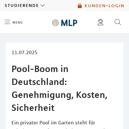
MLP
studierende
kunden-login
menü
Inhalt
diese website durchsuchen
mlp berater finden
11.07.2025
Pool-Boom in
Deutschland:
Genehmigung, Kosten,
Sicherheit
Ein privater Pool im Garten steht für