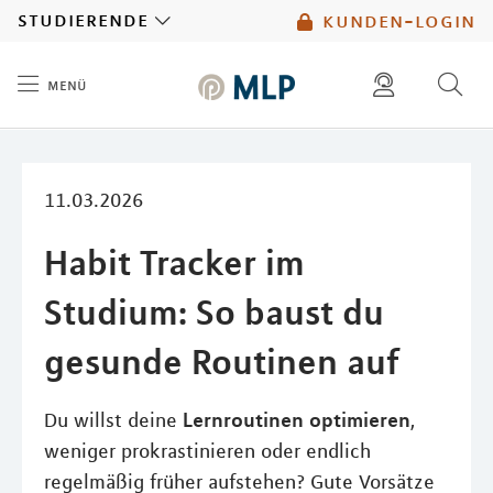
MLP
studierende
kunden-login
menü
Inhalt
diese website durchsuchen
mlp berater finden
11.03.2026
Habit Tracker im
Studium: So baust du
gesunde Routinen auf
Lernroutinen optimieren
Du willst deine
,
weniger prokrastinieren oder endlich
regelmäßig früher aufstehen? Gute Vorsätze