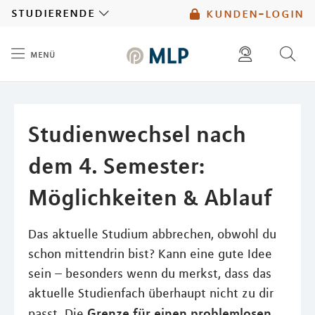
MLP
studierende
kunden-login
menü
Inhalt
diese website durchsuchen
mlp berater finden
Studienwechsel nach
dem 4. Semester:
Möglichkeiten & Ablauf
Das aktuelle Studium abbrechen, obwohl du
schon mittendrin bist? Kann eine gute Idee
sein – besonders wenn du merkst, dass das
aktuelle Studienfach überhaupt nicht zu dir
Grenze für einen problemlosen
passt. Die