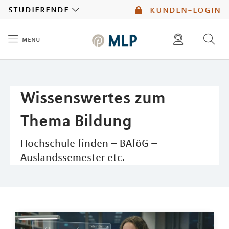
MLP
studierende
kunden-login
menü
Inhalt
diese website durchsuchen
mlp berater finden
Wissenswertes zum
Thema Bildung
Hochschule finden – BAföG –
Auslandssemester etc.