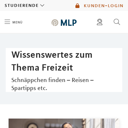
MLP
studierende
kunden-login
menü
Inhalt
diese website durchsuchen
mlp berater finden
Wissenswertes zum
Thema Freizeit
Schnäppchen finden – Reisen –
Spartipps etc.