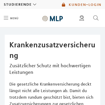
MLP
studierende
kunden-login
menü
Inhalt
diese website durchsuchen
mlp berater finden
Krankenzusatzversicheru
ng
Zusätzlicher Schutz mit hochwertigen
Leistungen
Die gesetzliche Krankenversicherung deckt
längst nicht alle Leistungen ab. Damit du
trotzdem rundum geschützt bist, bieten sich
Zusatzversicherungen zur gesetzlichen