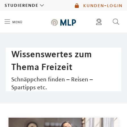
MLP
studierende
kunden-login
menü
Inhalt
diese website durchsuchen
mlp berater finden
Wissenswertes zum
Thema Freizeit
Schnäppchen finden – Reisen –
Spartipps etc.