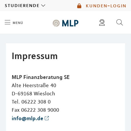
MLP
studierende
kunden-login
menü
Inhalt
diese website durchsuchen
mlp berater finden
Impressum
MLP Finanzberatung SE
Alte Heerstraße 40
D-69168 Wiesloch
Tel. 06222 308 0
Fax 06222 308 9000
info@mlp.de