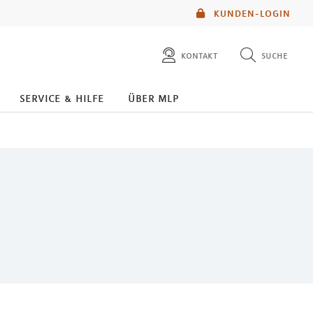
KUNDEN-LOGIN
kontakt
suche
diese website durchsuchen
service & hilfe
über mlp
mlp berater finden