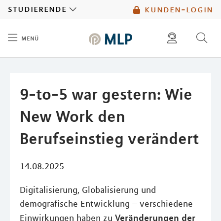
MLP
studierende
kunden-login
menü
Inhalt
diese website durchsuchen
mlp berater finden
9-to-5 war gestern: Wie
New Work den
Berufseinstieg verändert
14.08.2025
Digitalisierung, Globalisierung und
demografische Entwicklung – verschiedene
Veränderungen der
Einwirkungen haben zu