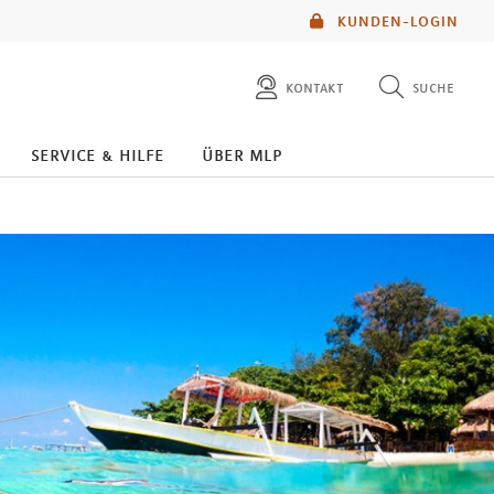
KUNDEN-LOGIN
kontakt
suche
diese website durchsuchen
service & hilfe
über mlp
mlp berater finden