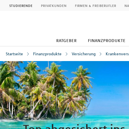
MLP
studierende
privatkunden
firmen & freiberufler
na
ratgeber
finanzprodukte
Startseite
Finanzprodukte
Versicherung
Krankenvers
Inhalt
Top abgesichert ins