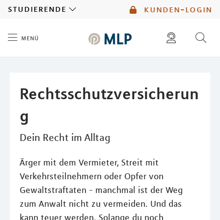
MLP
studierende
kunden-login
menü
Inhalt
diese website durchsuchen
mlp berater finden
Rechtsschutzversicherun
g
Dein Recht im Alltag
Ärger mit dem Vermieter, Streit mit
Verkehrsteilnehmern oder Opfer von
Gewaltstraftaten - manchmal ist der Weg
zum Anwalt nicht zu vermeiden. Und das
kann teuer werden. Solange du noch