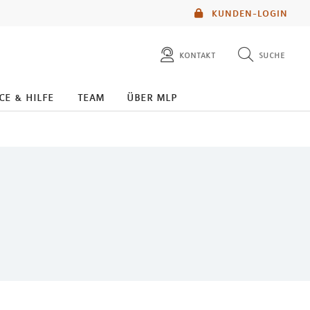
KUNDEN-LOGIN
kontakt
suche
diese website durchsuchen
ce & hilfe
team
über mlp
mlp berater finden