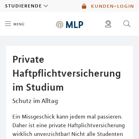
MLP
studierende
kunden-login
menü
Inhalt
diese website durchsuchen
mlp berater finden
Private
Haftpflichtversicherung
im Studium
Schutz im Alltag
Ein Missgeschick kann jedem mal passieren.
Daher ist eine private Haftplichtversicherung
wirklich unverzichtbar! Nicht alle Studenten