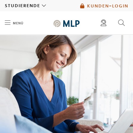
MLP
studierende
kunden-login
menü
Inhalt
diese website durchsuchen
mlp berater finden