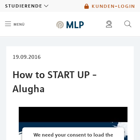
MLP
studierende
kunden-login
menü
Inhalt
diese website durchsuchen
mlp berater finden
19.09.2016
How to START UP -
Alugha
We need your consent to load the