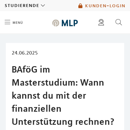
MLP
studierende
kunden-login
menü
Inhalt
diese website durchsuchen
mlp berater finden
24.06.2025
BAföG im
Masterstudium: Wann
kannst du mit der
finanziellen
Unterstützung rechnen?