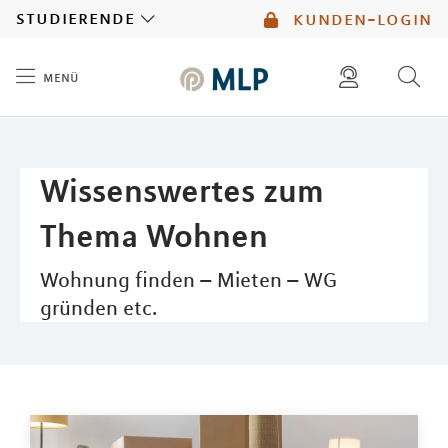
MLP
studierende
kunden-login
menü
Inhalt
diese website durchsuchen
mlp berater finden
Wissenswertes zum
Thema Wohnen
Wohnung finden – Mieten – WG
gründen etc.