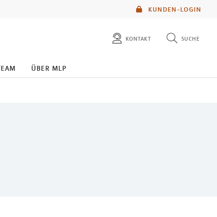
KUNDEN-LOGIN
kontakt
suche
diese website durchsuchen
team
über mlp
mlp berater finden