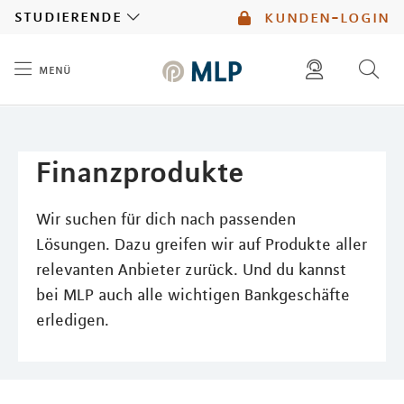
MLP
studierende
kunden-login
menü
Inhalt
diese website durchsuchen
mlp berater finden
Finanzprodukte
Wir suchen für dich nach passenden
Lösungen. Dazu greifen wir auf Produkte aller
relevanten Anbieter zurück. Und du kannst
bei MLP auch alle wichtigen Bankgeschäfte
erledigen.