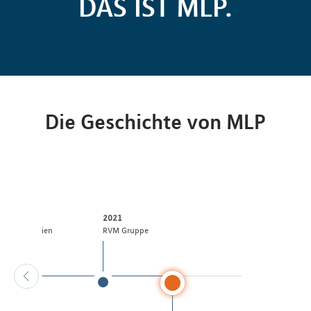
DAS IST MLP.
Die Geschichte von MLP
2021
and Immobilien
RVM Gruppe