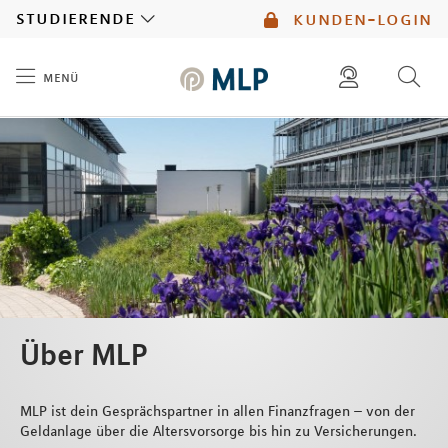
MLP
studierende
kunden-login
menü
Inhalt
diese website durchsuchen
mlp berater finden
Über MLP
MLP ist dein Gesprächspartner in allen Finanzfragen – von der
Geldanlage über die Altersvorsorge bis hin zu Versicherungen.