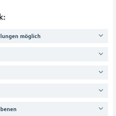
k:
hlungen möglich
iebenen