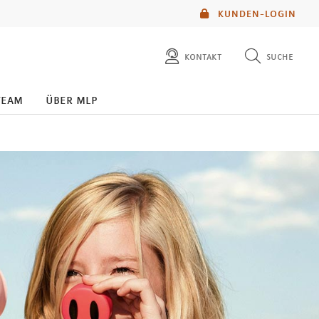
KUNDEN-LOGIN
kontakt
suche
diese website durchsuchen
team
über mlp
mlp berater finden