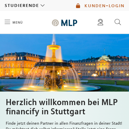
MLP
studierende
kunden-login
menü
Inhalt
diese website durchsuchen
mlp berater finden
Herzlich willkommen bei MLP
financify in Stuttgart
Finde jetzt deinen Partner in allen Finanzfragen in deiner Stadt!