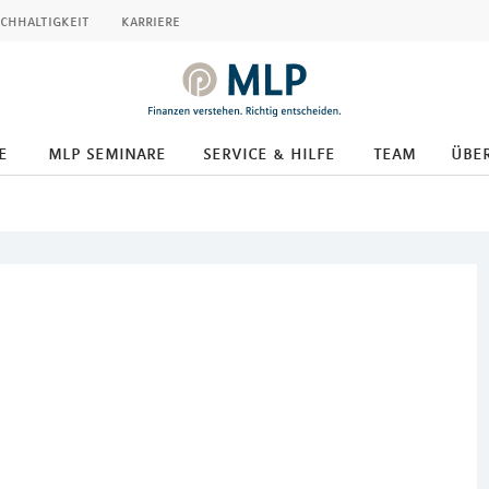
chhaltigkeit
karriere
e
mlp seminare
service & hilfe
team
übe