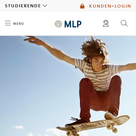
MLP
studierende
kunden-login
menü
Inhalt
diese website durchsuchen
mlp berater finden