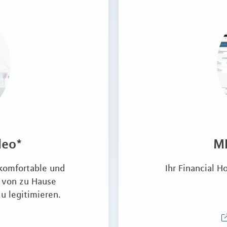
deo*
ML
 komfortable und
Ihr Financial
 von zu Hause
u legitimieren.