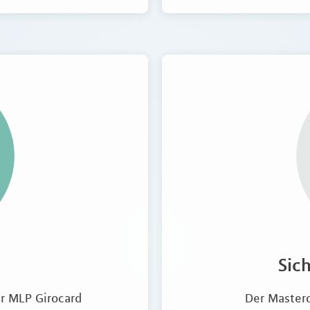
Sic
er MLP Girocard
Der Masterc