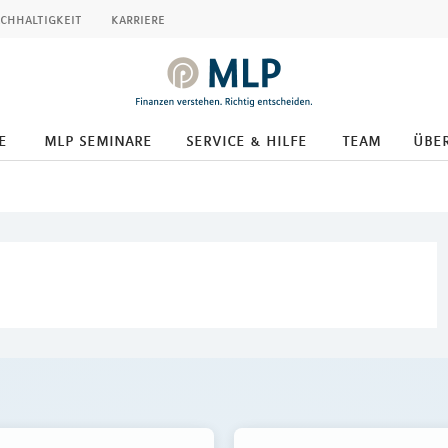
chhaltigkeit
karriere
e
mlp seminare
service & hilfe
team
übe