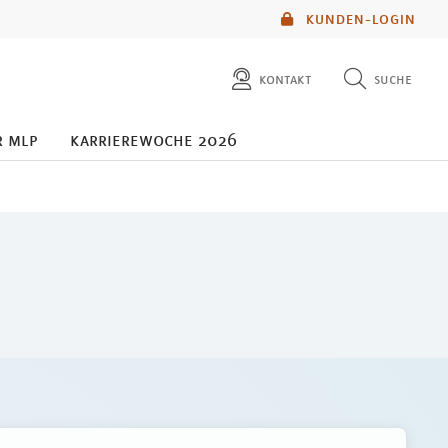
KUNDEN-LOGIN
kontakt
suche
diese website durchsuchen
r mlp
karrierewoche 2026
mlp berater finden