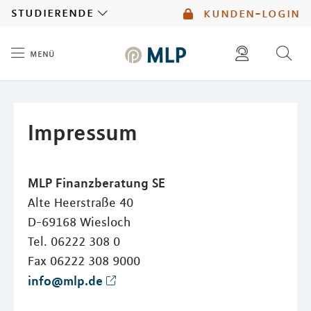
MLP
studierende
kunden-login
menü
Inhalt
diese website durchsuchen
mlp berater finden
Impressum
MLP Finanzberatung SE
Alte Heerstraße 40
D-69168 Wiesloch
Tel. 06222 308 0
Fax 06222 308 9000
info@mlp.de