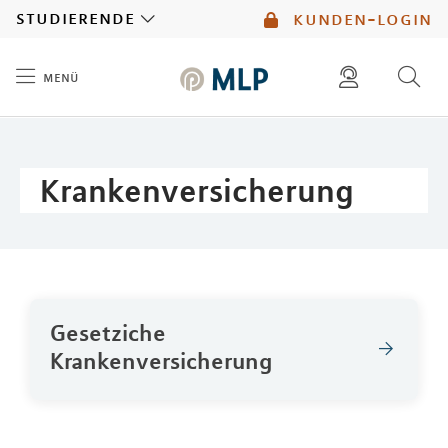
MLP
studierende
kunden-login
menü
Inhalt
diese website durchsuchen
mlp berater finden
Krankenversicherung
Gesetziche
Krankenversicherung