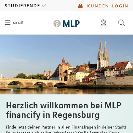
MLP
studierende
kunden-login
menü
Inhalt
diese website durchsuchen
mlp berater finden
Herzlich willkommen bei MLP
financify in Regensburg
Finde jetzt deinen Partner in allen Finanzfragen in deiner Stadt!