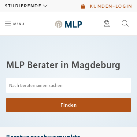
MLP
studierende
kunden-login
menü
Inhalt
diese website durchsuchen
mlp berater finden
MLP Berater in Magdeburg
Finden
Beratungsschwerpunkte