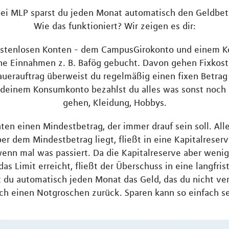
i MLP sparst du jeden Monat automatisch den Geldbetr
Wie das funktioniert? Wir zeigen es dir:
kostenlosen Konten - dem CampusGirokonto und einem 
 Einnahmen z. B. Bafög gebucht. Davon gehen Fixkost
Dauerauftrag überweist du regelmäßig einen fixen Betr
deinem Konsumkonto bezahlst du alles was sonst noch an
gehen, Kleidung, Hobbys.
nten einen Mindestbetrag, der immer drauf sein soll. A
er dem Mindestbetrag liegt, fließt in eine Kapitalreser
wenn mal was passiert. Da die Kapitalreserve aber wenig
t das Limit erreicht, fließt der Überschuss in eine langfr
 du automatisch jeden Monat das Geld, das du nicht ver
ch einen Notgroschen zurück. Sparen kann so einfach se