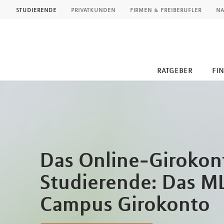
MLP
studierende
privatkunden
firmen & freiberufler
na
ratgeber
fi
Inhalt
Das Online-Girokon
Studierende: Das M
Campus Girokonto