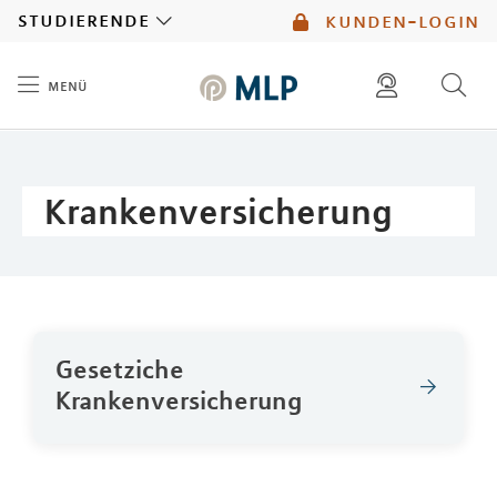
MLP
studierende
kunden-login
menü
Inhalt
diese website durchsuchen
mlp berater finden
Krankenversicherung
Gesetziche
Krankenversicherung