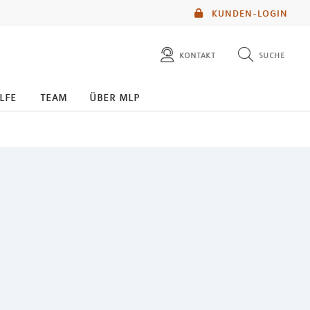
KUNDEN-LOGIN
kontakt
suche
diese website durchsuchen
lfe
team
über mlp
mlp berater finden