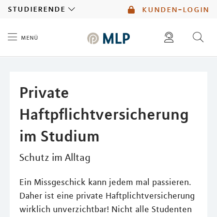
MLP
studierende
kunden-login
menü
Inhalt
diese website durchsuchen
mlp berater finden
Private
Haftpflichtversicherung
im Studium
Schutz im Alltag
Ein Missgeschick kann jedem mal passieren.
Daher ist eine private Haftplichtversicherung
wirklich unverzichtbar! Nicht alle Studenten