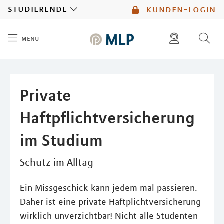
MLP
studierende
kunden-login
menü
Inhalt
diese website durchsuchen
mlp berater finden
Private
Haftpflichtversicherung
im Studium
Schutz im Alltag
Ein Missgeschick kann jedem mal passieren.
Daher ist eine private Haftplichtversicherung
wirklich unverzichtbar! Nicht alle Studenten