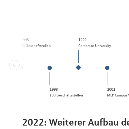
1995
1999
50 Geschäftstellen
Corporate University
1998
2001
er Manfred
100 Geschäftsstellen
MLP Campus 
2022: Weiterer Aufbau d