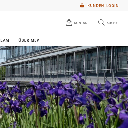
KUNDEN-LOGIN
kontakt
suche
diese website durchsuchen
team
über mlp
mlp berater finden