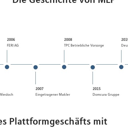
2006
2008
201
FERI AG
TPC Betriebliche Vorsorge
Deu
2007
2015
Wiesloch
Eingetragener Makler
Domcura Gruppe
es Plattformgeschäfts mit