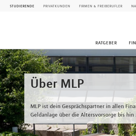
MLP
studierende
privatkunden
firmen & freiberufler
na
ratgeber
fi
Inhalt
Über MLP
MLP ist dein Gesprächspartner in allen Fin
Geldanlage über die Altersvorsorge bis hin