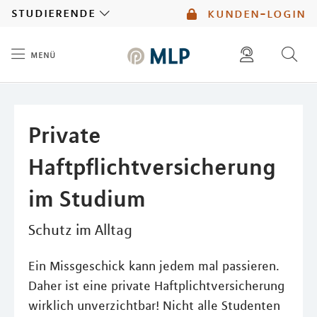
MLP
studierende
kunden-login
menü
Inhalt
diese website durchsuchen
mlp berater finden
Private
Haftpflichtversicherung
im Studium
Schutz im Alltag
Ein Missgeschick kann jedem mal passieren.
Daher ist eine private Haftplichtversicherung
wirklich unverzichtbar! Nicht alle Studenten