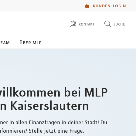
KUNDEN-LOGIN
kontakt
suche
diese website durchsuchen
team
über mlp
mlp berater finden
willkommen bei MLP
in Kaiserslautern
ner in allen Finanzfragen in deiner Stadt! Du
formieren? Stelle jetzt eine Frage.