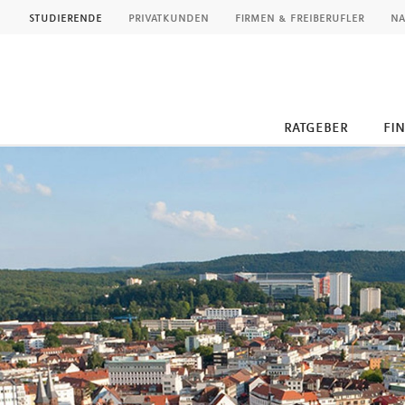
MLP
studierende
privatkunden
firmen & freiberufler
na
ratgeber
fi
Inhalt