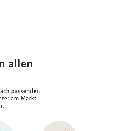
n allen
 nach passenden
ieter am Markt
n.